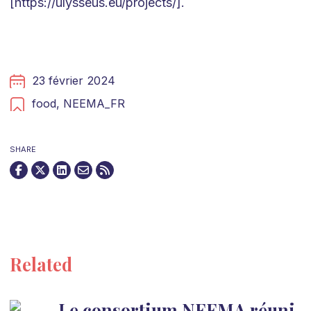
[https://ulysseus.eu/projects/].
23 février 2024
food,
NEEMA_FR
SHARE
Related
Le consortium NEEMA réuni