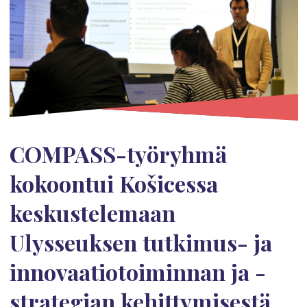
COMPASS-työryhmä
kokoontui Košicessa
keskustelemaan
Ulysseuksen tutkimus- ja
innovaatiotoiminnan ja -
strategian kehittymisestä.