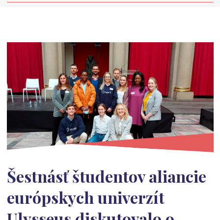
Šestnásť študentov aliancie
európskych univerzít
Ulysseus diskutovalo o