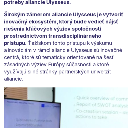
potreby aliancie Ulysseus.
Širokým zámerom aliancie Ulysseus je vytvoriť
inovačný ekosystém, ktorý bude vedieť nájsť
riešenia kľúčových výziev spoločnosti
prostredníctvom transdisciplinárneho
prístupu.
Ťažiskom tohto prístupu k výskumu
a inováciám v rámci aliancie Ulysseus sú inovačné
centrá, ktoré sú tematicky orientované na šesť
zásadných výziev Európy súčasnosti a ktoré
využívajú silné stránky partnerských univerzít
aliancie.