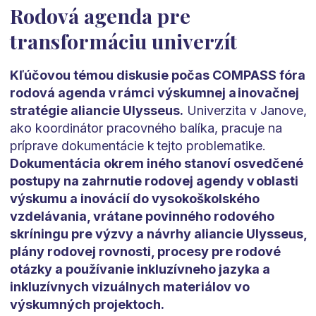
Rodová agenda pre
transformáciu univerzít
Kľúčovou témou diskusie počas COMPASS fóra
rodová agenda v rámci výskumnej a inovačnej
stratégie aliancie Ulysseus.
Univerzita v Janove,
ako koordinátor pracovného balíka, pracuje na
príprave dokumentácie k tejto problematike.
Dokumentácia okrem iného stanoví osvedčené
postupy na zahrnutie rodovej agendy v oblasti
výskumu a inovácií do vysokoškolského
vzdelávania, vrátane povinného rodového
skríningu pre výzvy a návrhy aliancie Ulysseus,
plány rodovej rovnosti, procesy pre rodové
otázky a používanie inkluzívneho jazyka a
inkluzívnych vizuálnych materiálov vo
výskumných projektoch.