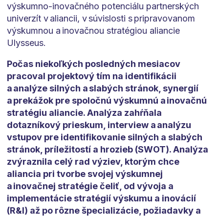
výskumno-inovačného potenciálu partnerských
univerzít v aliancii, v súvislosti s pripravovanom
výskumnou a inovačnou stratégiou aliancie
Ulysseus.
Počas niekoľkých posledných mesiacov
pracoval projektový tím na identifikácii
a analýze silných a slabých stránok, synergií
a prekážok pre spoločnú výskumnú a inovačnú
stratégiu aliancie. Analýza zahŕňala
dotazníkový prieskum, interview a analýzu
vstupov pre identifikovanie silných a slabých
stránok, príležitostí a hrozieb (SWOT). Analýza
zvýraznila celý rad výziev, ktorým chce
aliancia pri tvorbe svojej výskumnej
a inovačnej stratégie čeliť, od vývoja a
implementácie stratégií výskumu a inovácií
(R&I) až po rôzne špecializácie, požiadavky a