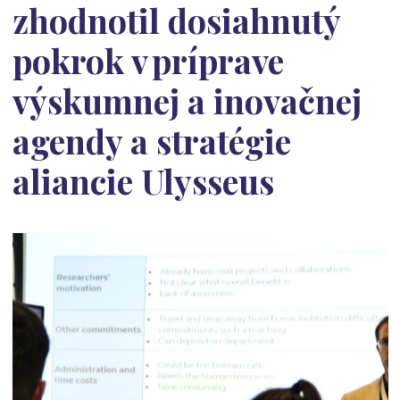
zhodnotil dosiahnutý
pokrok v príprave
výskumnej a inovačnej
agendy a stratégie
aliancie Ulysseus