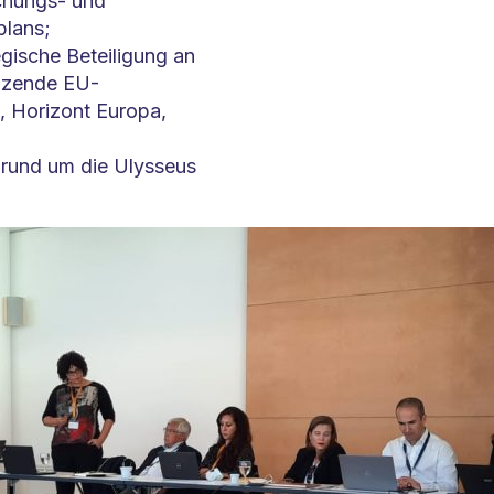
chungs- und
plans;
egische Beteiligung an
nzende EU-
 Horizont Europa,
 rund um die Ulysseus