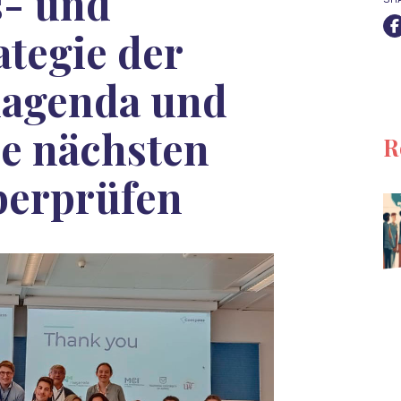
s- und
ategie der
elagenda und
ie nächsten
R
überprüfen