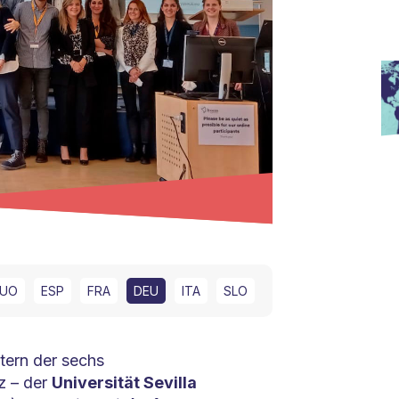
UO
ESP
FRA
DEU
ITA
SLO
ern der sechs
z – der
Universität Sevilla