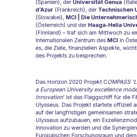
(Spanien), der
Universität Genua
(Itali
d’Azur
(Frankreich), der
Technischen U
(Slowakei),
MCI | Die Unternehmeris
(Österreich) und der
Haaga-Helia Unive
(Finnland) – traf sich am Mittwoch zu e
Internationalen Zentrum des
MCI
in Öste
es, die Ziele, finanziellen Aspekte, wic
des Projekts zu besprechen.
Das Horizon 2020 Projekt C
OMPASS ‘Le
a European University excellence mod
Innovation
’ ist das Flaggschiff für die
Ulysseus. Das Projekt startete offiziell 
auf der langfristigen gemeinsamen strat
Ulysseus aufzubauen, ein Exzellenzmode
Innovation zu werden und die Synergie
Europäischen Forschungsraum und dem