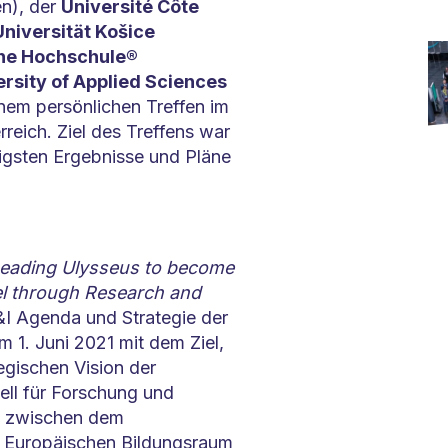
en), der
Université Côte
niversität Košice
che Hochschule®
rsity of Applied Sciences
inem persönlichen Treffen im
rreich. Ziel des Treffens war
htigsten Ergebnisse und Pläne
ading Ulysseus to become
el through Research and
 F&I Agenda und Strategie der
am 1. Juni 2021 mit dem Ziel,
egischen Vision der
ll für Forschung und
n zwischen dem
 Europäischen Bildungsraum