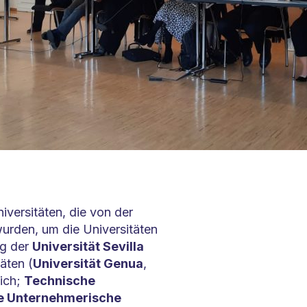
iversitäten, die von der
rden, um die Universitäten
ng der
Universität Sevilla
äten (
Universität Genua
,
eich;
Technische
ie Unternehmerische