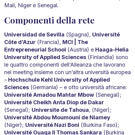
Mali, Niger e Senegal.
Componenti della rete
Universidad de Sevilla
(Spagna),
Université
Côte d’Azur
(Francia),
MCI | The
Entrepreneurial School
(Austria) e
Haaga-Helia
University of Applied Sciences
(Finlandia) sono
le quattro componenti dell’Alleanza che lavorano
nel meeting insieme con un’altra università europea
–
Hochschule Kehl University of Applied
Sciences
(Germania) – e otto università africane:
Université Amadou Mahtar Mbow
(Senegal);
Université Cheikh Anta Diop de Dakar
(Senegal);
Universite de Tahoua
, (Niger);
Université Abdou Moumouni de Niamey
(Niger);
Université Nazi Boni
(Burkina Faso);
Université Ouaga II Thomas Sankara
(Burkina