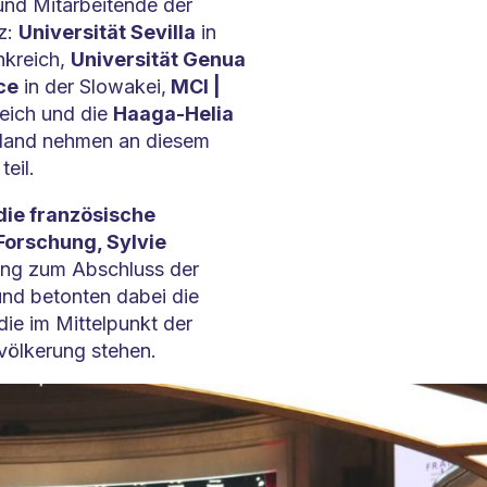
und Mitarbeitende der
z:
Universität Sevilla
in
nkreich,
Universität Genua
ce
in der Slowakei,
MCI |
reich und die
Haaga-Helia
nland nehmen an diesem
eil.
ie französische
Forschung, Sylvie
ung zum Abschluss der
nd betonten dabei die
die im Mittelpunkt der
völkerung stehen.