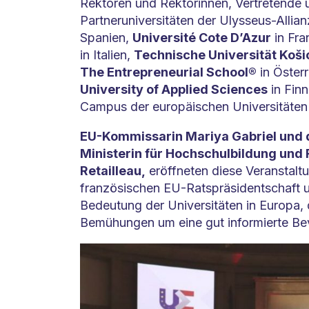
Rektoren und Rektorinnen, Vertretende 
Partneruniversitäten der Ulysseus-Allian
Spanien,
Université Cote D’Azur
in Fra
in Italien,
Technische Universität Koši
The Entrepreneurial School®
in Öster
University of Applied Sciences
in Fin
Campus der europäischen Universitäten t
EU-Kommissarin Mariya Gabriel und d
Ministerin für Hochschulbildung und 
Retailleau,
eröffneten diese Veranstalt
französischen EU-Ratspräsidentschaft u
Bedeutung der Universitäten in Europa, 
Bemühungen um eine gut informierte Be